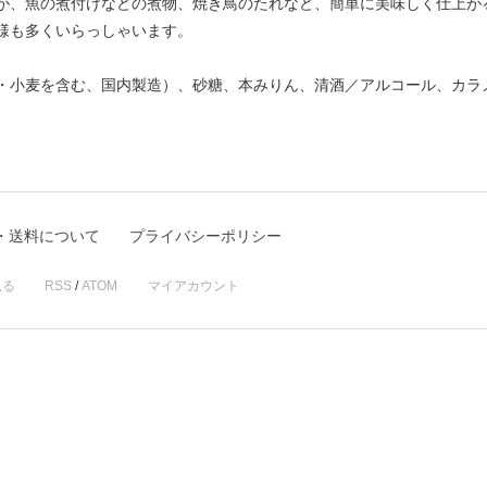
が、魚の煮付けなどの煮物、焼き鳥のたれなど、簡単に美味しく仕上が
様も多くいらっしゃいます。
・小麦を含む、国内製造）、砂糖、本みりん、清酒／アルコール、カラ
・送料について
プライバシーポリシー
見る
RSS
/
ATOM
マイアカウント