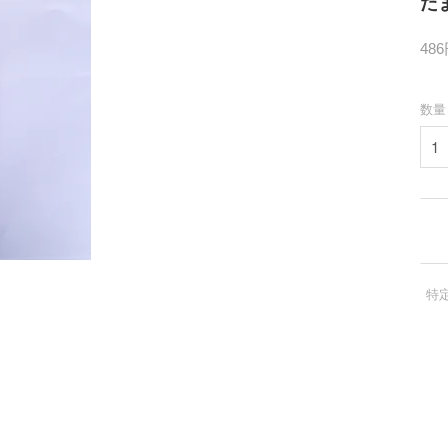
た
48
数量
特