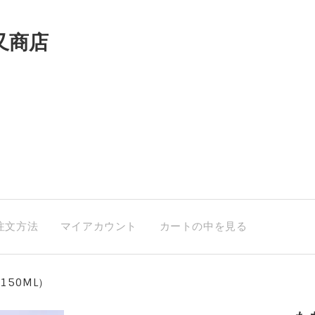
又商店
注文方法
マイアカウント
カートの中を見る
150ML）