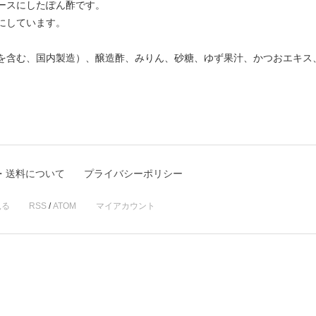
ースにしたぽん酢です。
にしています。
を含む、国内製造）、醸造酢、みりん、砂糖、ゆず果汁、かつおエキス
・送料について
プライバシーポリシー
見る
RSS
/
ATOM
マイアカウント