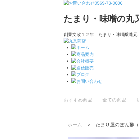
たまり・味噌の丸
創業文政１２年 たまり・味噌醸造元
おすすめ商品
全ての商品
ホーム
>
たまり屋のぽん酢（